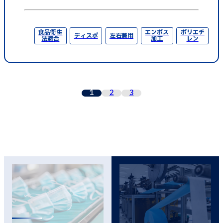
食品衛生
エンボス
ポリエチ
ディスポ
左右兼用
法適合
加工
レン
1
2
3