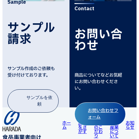
Sample
Contact
サンプル
お問い合
請求
わせ
サンプル作成のご依頼も
受け付けております。
商品についてなどお気軽
にお問い合わせくださ
い。
サンプルを依
頼
Page Top
お問い合わせフ
ォーム
ホー
商品
商品
原田
お知
ム
をさ
のこ
産業
らせ
がす
だわ
につ
り
いて
食品事業者向け