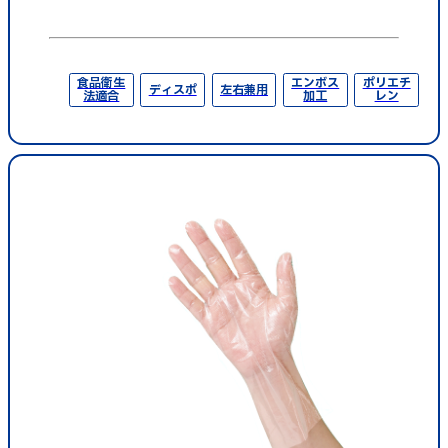
食品衛生
エンボス
ポリエチ
ディスポ
左右兼用
法適合
加工
レン