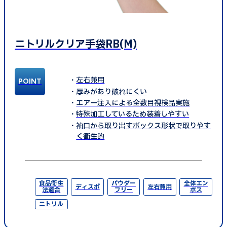
ニトリルクリア手袋RB(M)
左右兼用
厚みがあり破れにくい
エアー注入による全数目視検品実施
特殊加工しているため装着しやすい
袖口から取り出すボックス形状で取りやす
く衛生的
食品衛生
パウダー
全体エン
ディスポ
左右兼用
法適合
フリー
ボス
ニトリル