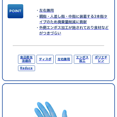
左右兼用
親指・人差し指・中指に装着する3本指タ
イプのため廃棄量削減に貢献
外側エンボス加工が施されており食材など
がつきづらい
食品衛生
エンボス
ポリエチ
ディスポ
左右兼用
法適合
加工
レン
Reduce