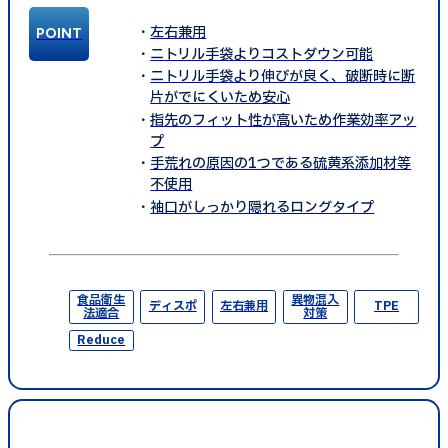
左右兼用
ニトリル手袋よりコストダウン可能
ニトリル手袋より伸びが良く、破断時に断
片がでにくいため安心
指先のフィット性が高いため作業効率アッ
プ
手荒れの原因の1つである硫黄系添加材等
不使用
袖口がしっかり隠れるロングタイプ
食品衛生
異物混入
ディスポ
左右兼用
TPE
法適合
対策
Reduce