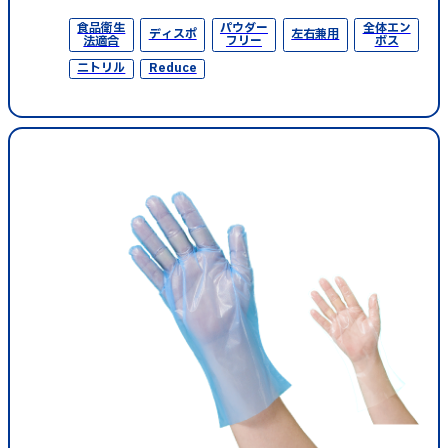
食品衛生
パウダー
全体エン
ディスポ
左右兼用
法適合
フリー
ボス
ニトリル
Reduce