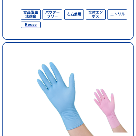
食品衛生
パウダー
全体エン
左右兼用
ニトリル
法適合
フリー
ボス
Reuse