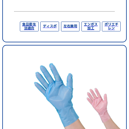
食品衛生
エンボス
ポリエチ
ディスポ
左右兼用
法適合
加工
レン