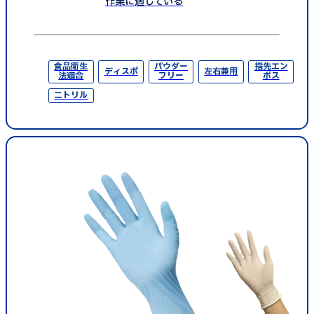
作業に適している
食品衛生
パウダー
指先エン
ディスポ
左右兼用
法適合
フリー
ボス
ニトリル