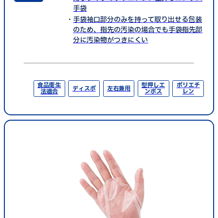
手袋
手袋袖口部分のみを持って取り出せる包装
のため、指先の汚染の場合でも手袋指先部
分に汚染物がつきにくい
食品衛生
型押しエ
ポリエチ
ディスポ
左右兼用
法適合
ンボス
レン