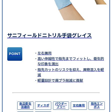
サニフィールドニトリル手袋グレイス
左右兼用
高い伸縮性で指先までフィットし、衛生的
な印象を演出
指先カットのリスクを抑え、異物混入を軽
減
軽量設計で廃プラ削減に貢献
食品衛生
パウダー
指先エン
ディスポ
左右兼用
法適合
フリー
ボス